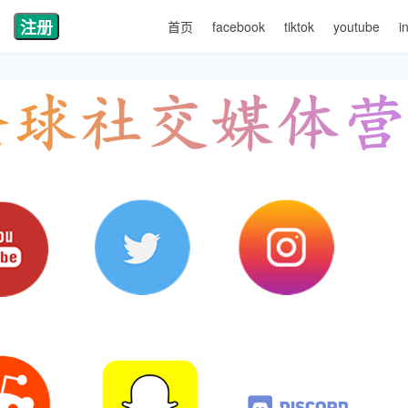
注册
首页
facebook
tiktok
youtube
i