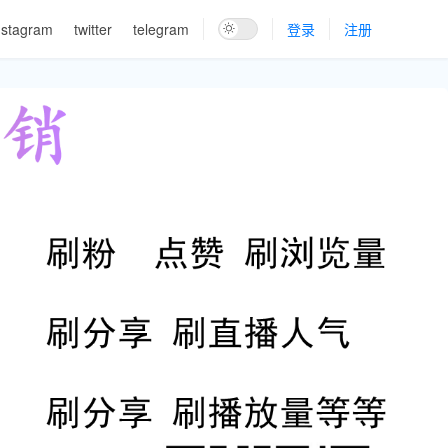
nstagram
twitter
telegram
登录
注册