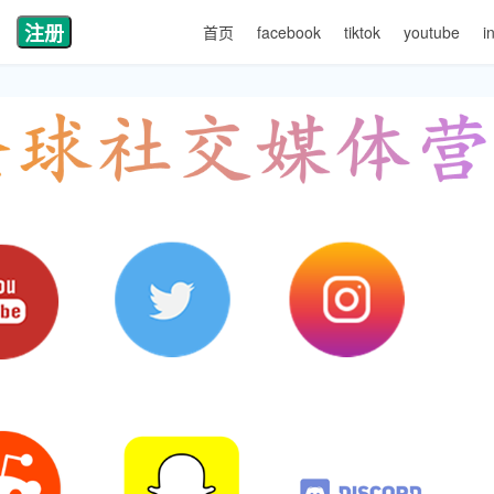
注册
首页
facebook
tiktok
youtube
i