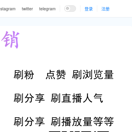
nstagram
twitter
telegram
登录
注册