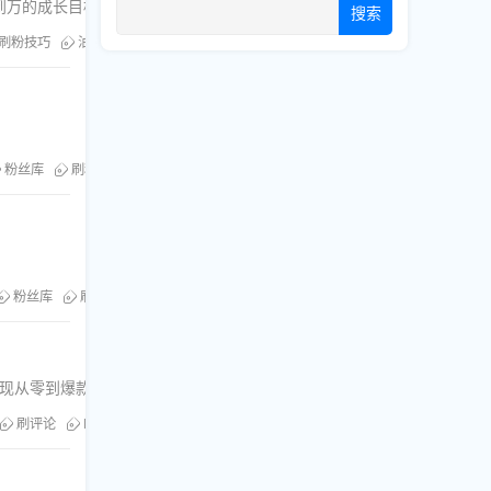
到万的成长目标。
搜索
刷粉技巧
油管推广
粉丝库
刷粉服务
粉丝库
刷订阅
松实现从零到爆款的转变。
刷评论
Facebook推广
粉丝库
刷浏览
Twitter优化
TikTok流量