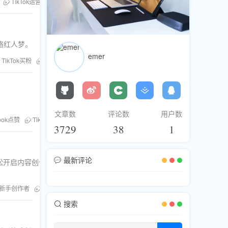
TikTok运营技巧
粉丝库
刷粉服务
网络红人梦。
emer
TikTok买粉
Facebook推广
粉丝库
Instagram刷赞
Telegram人气
文章数
评论数
用户数
ook点赞
TikTok推广
粉丝库
Telegram直播人气
Twitter分享
社交
3729
38
1
最新评论
松开启内容创作之
新手创作者
刷订阅者
搜索