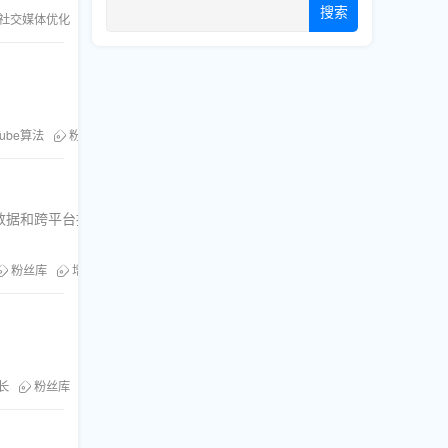
搜索
社交媒体优化
粉丝库
Tube算法
粉丝库
Facebook
刷YouTube点赞
数据和跨平台推广等
粉丝库
增加播放量
。
长
粉丝库
订阅数提升