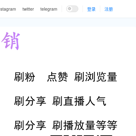
nstagram
twitter
telegram
登录
注册