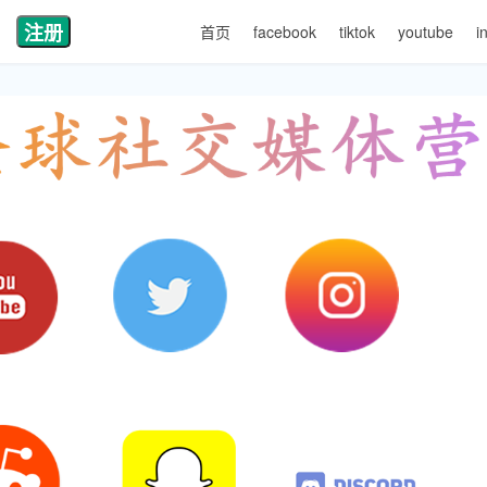
注册
首页
facebook
tiktok
youtube
i