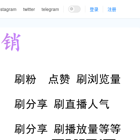
nstagram
twitter
telegram
登录
注册