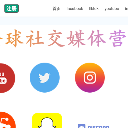
注册
首页
facebook
tiktok
youtube
i