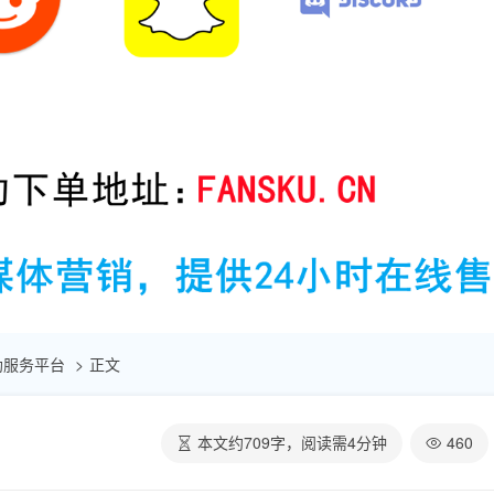
赞自助服务平台
正文
本文约
709
字，阅读需
4
分钟
460