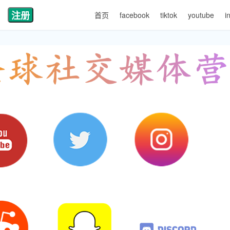
注册
首页
facebook
tiktok
youtube
i