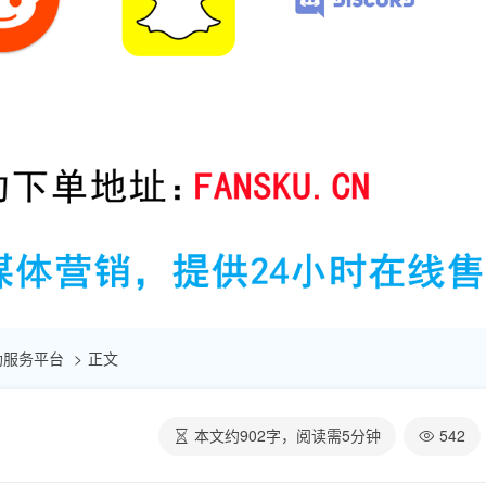
赞自助服务平台
正文
本文约
902
字，阅读需
5
分钟
542