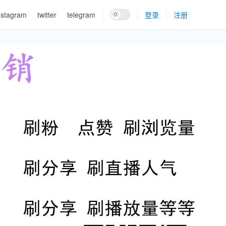
nstagram
twitter
telegram
登录
注册