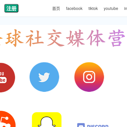
注册
首页
facebook
tiktok
youtube
i