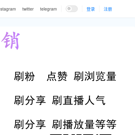
nstagram
twitter
telegram
登录
注册