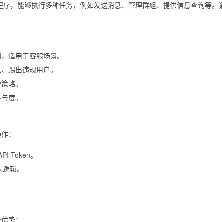
的自动化程序，能够执行多种任务，例如发送消息、管理群组、提供信息查询等。通
问，适用于客服场景。
息、踢出违规用户。
营策略。
参与度。
操作：
I Token。
器人逻辑。
著优势：