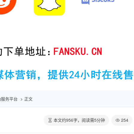
赞自助服务平台
正文
本文约
956
字，阅读需
5
分钟
254