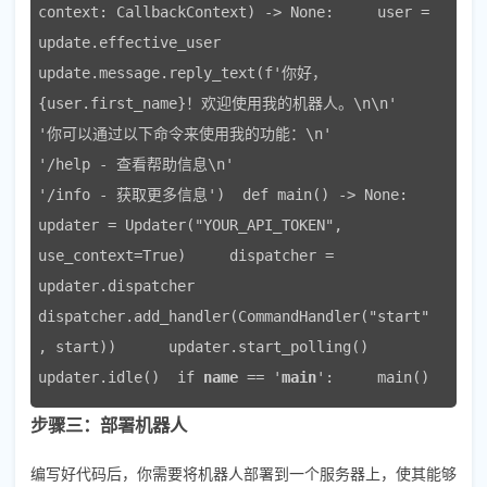
context: CallbackContext) -> None:     user = 
update.effective_user     
update.message.reply_text(f'你好，
{user.first_name}！欢迎使用我的机器人。\n\n'                               
'你可以通过以下命令来使用我的功能：\n'                               
'/help - 查看帮助信息\n'                               
'/info - 获取更多信息')  def main() -> None:     
updater = Updater("YOUR_API_TOKEN", 
use_context=True)     dispatcher = 
updater.dispatcher      
dispatcher.add_handler(CommandHandler("start"
, start))      updater.start_polling()     
updater.idle()  if 
name
 == '
main
':     main() 
步骤三：部署机器人
编写好代码后，你需要将机器人部署到一个服务器上，使其能够