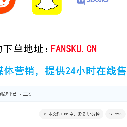
赞自助服务平台
正文
本文约
1049
字，阅读需
5
分钟
553