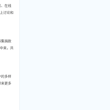
索、在线
上讨论和
募集捐款
中来，共
户的多样
带来更多