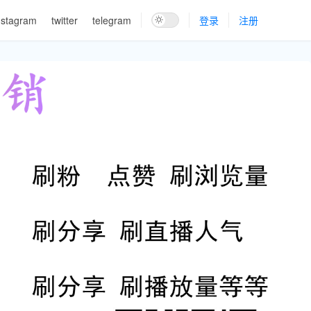
nstagram
twitter
telegram
登录
注册