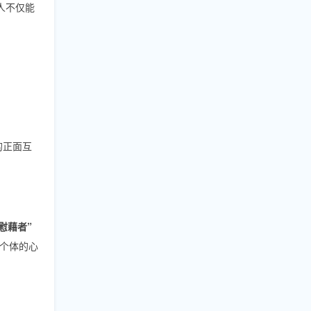
人不仅能
的正面互
慰藉者”
个体的心