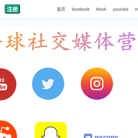
注册
首页
facebook
tiktok
youtube
i