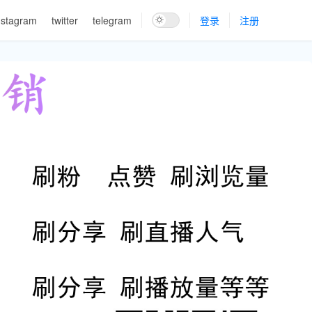
nstagram
twitter
telegram
登录
注册