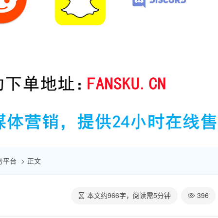
助服务平台
正文
本文约
966
字，阅读需
5
分钟
396