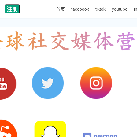
注册
首页
facebook
tiktok
youtube
i