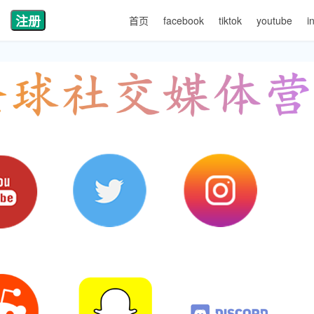
注册
首页
facebook
tiktok
youtube
i