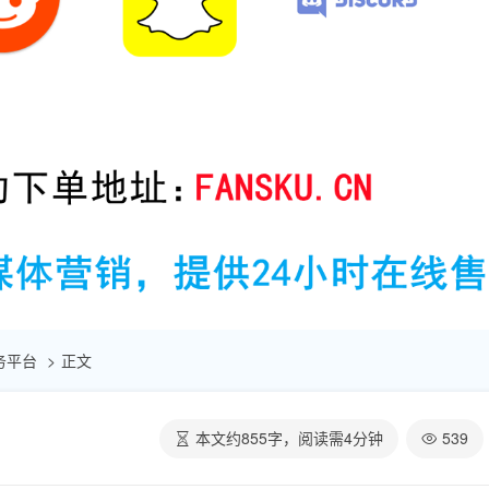
助服务平台
正文
本文约
855
字，阅读需
4
分钟
539