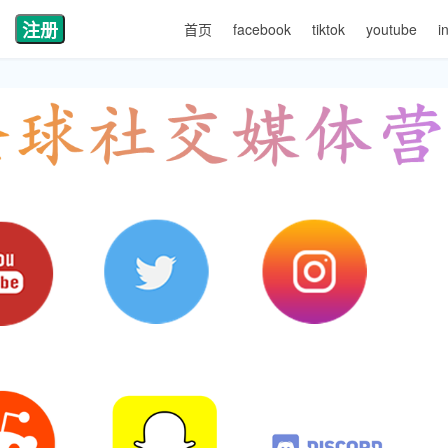
注册
首页
facebook
tiktok
youtube
i