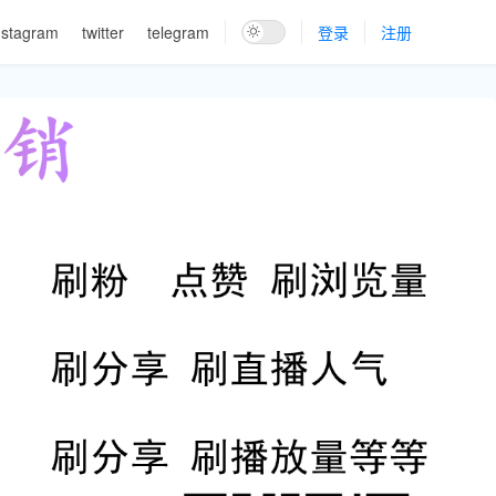
nstagram
twitter
telegram
登录
注册