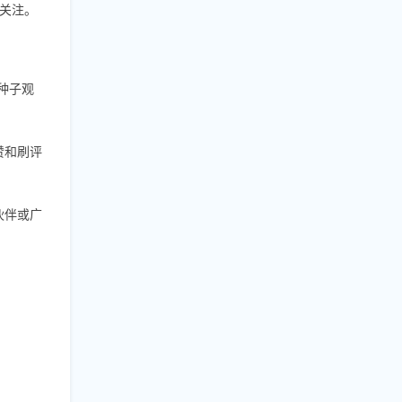
的关注。
种子观
赞和刷评
伙伴或广