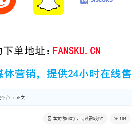
助服务平台
正文
本文约
960
字，阅读需
5
分钟
164