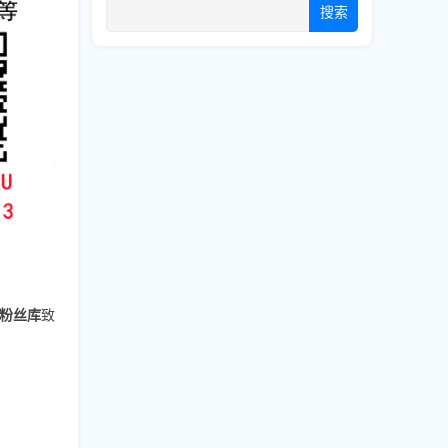
搜索
粉丝库
致