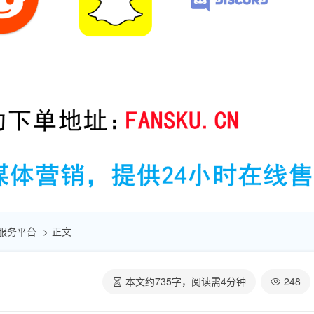
自助服务平台
正文
本文约
735
字，阅读需
4
分钟
248