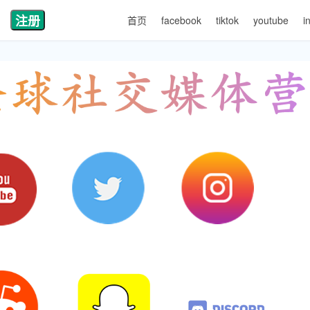
注册
首页
facebook
tiktok
youtube
i