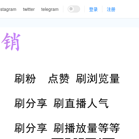
nstagram
twitter
telegram
登录
注册