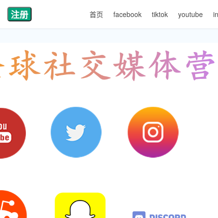
注册
首页
facebook
tiktok
youtube
i