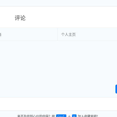
评论
来不及找到心仪的内容？按
＋
加入收藏夹吧！
Ctrl
D