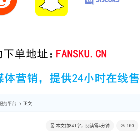
自助服务平台
正文
本文约
841
字，阅读需
4
分钟
150