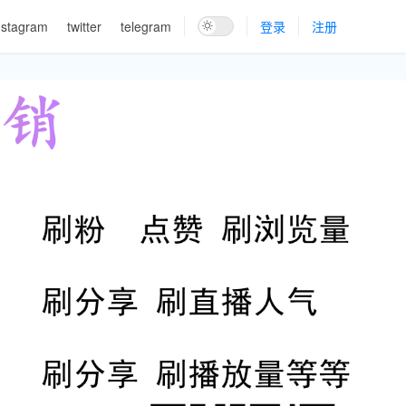
nstagram
twitter
telegram
登录
注册