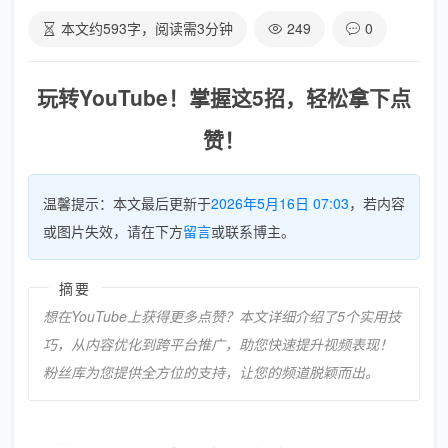
本文约
593
字，阅读需
3
分钟
249
0
玩转YouTube！掌握这5招，轻松拿下点
赞！
温馨提示：本文最后更新于
2026年5月16日 07:03
，若内容
或图片失效，请在下方
留言
或联系博主。
摘要
想在YouTube上获得更多点赞？本文详细介绍了5个实用技
巧，从内容优化到跨平台推广，助您快速提升视频表现！
粉丝库为您提供全方位的支持，让您的频道脱颖而出。