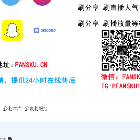
粉丝库
刷粉服务
tml