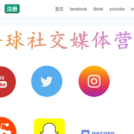
注册
首页
facebook
tiktok
youtube
i