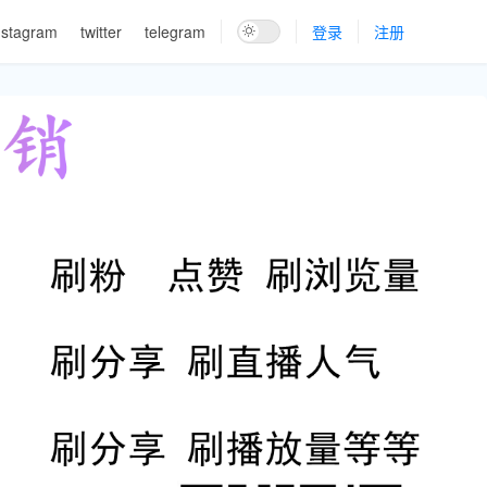
nstagram
twitter
telegram
登录
注册