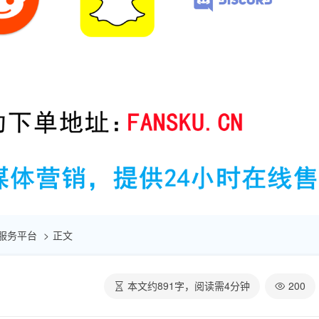
自助服务平台
正文
本文约
891
字，阅读需
4
分钟
200