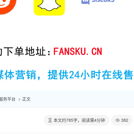
自助服务平台
正文
本文约
785
字，阅读需
4
分钟
382