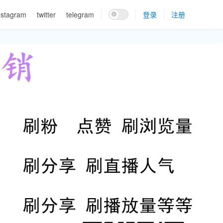
nstagram
twitter
telegram
登录
注册