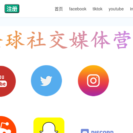
注册
首页
facebook
tiktok
youtube
i