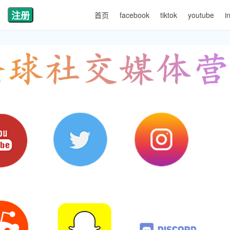
注册
首页
facebook
tiktok
youtube
i