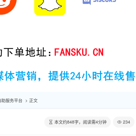
点赞自助服务平台
正文
本文约
848
字，阅读需
4
分钟
234