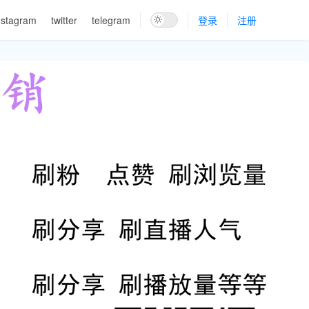
nstagram
twitter
telegram
登录
注册