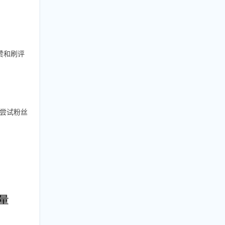
赞和刷评
尝试粉丝