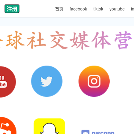
注册
首页
facebook
tiktok
youtube
i