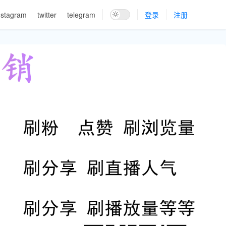
nstagram
twitter
telegram
登录
注册