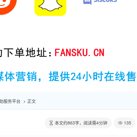
点赞自助服务平台
正文
本文约
863
字，阅读需
4
分钟
135