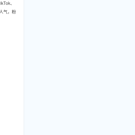
kTok、
播人气，粉