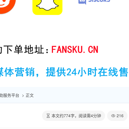
点赞自助服务平台
正文
本文约
774
字，阅读需
4
分钟
216