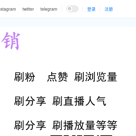
nstagram
twitter
telegram
登录
注册