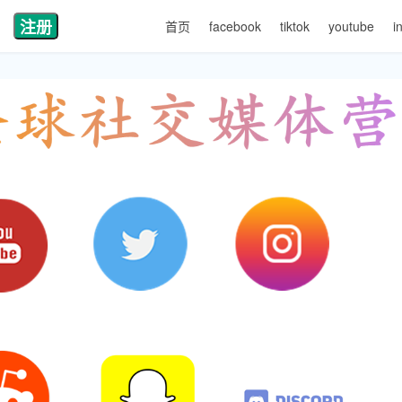
注册
首页
facebook
tiktok
youtube
i