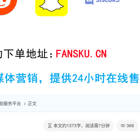
点赞自助服务平台
正文
本文约
1373
字，阅读需
7
分钟
366