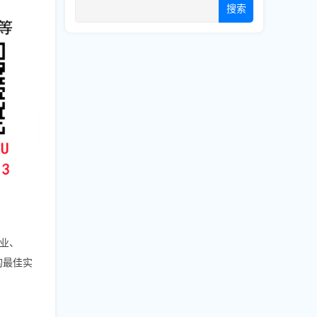
搜索
业、
的最佳实