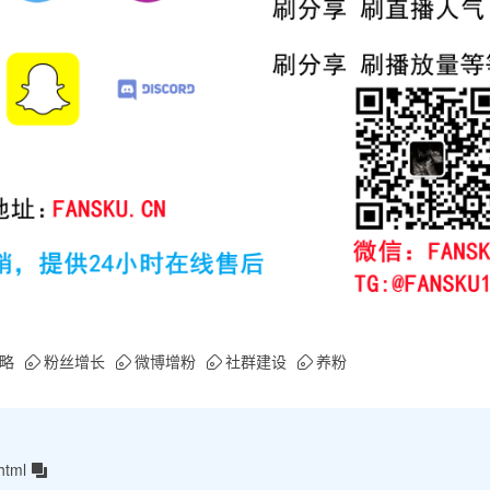
略
粉丝增长
微博增粉
社群建设
养粉
html