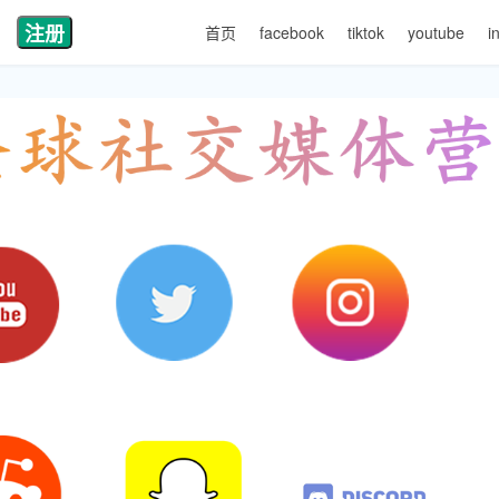
注册
首页
facebook
tiktok
youtube
i