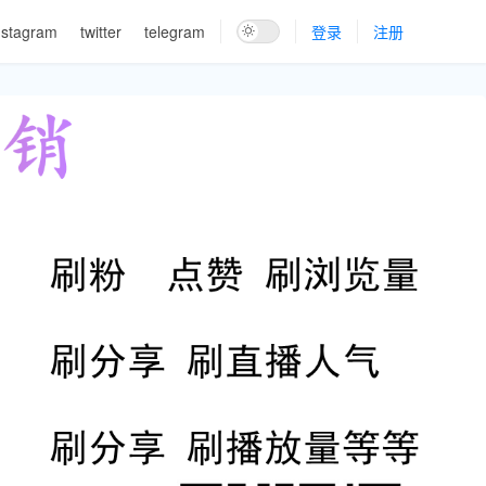
nstagram
twitter
telegram
登录
注册