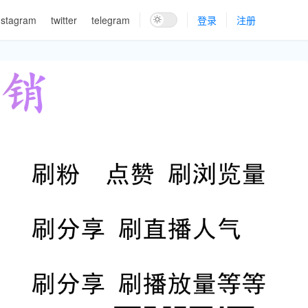
nstagram
twitter
telegram
登录
注册