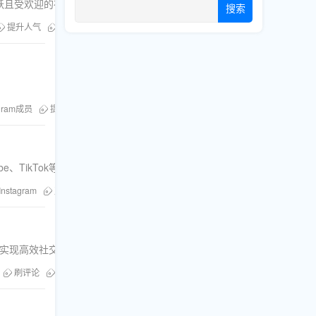
跃且受欢迎的在线社区。
搜索
提升人气
粉丝库
刷粉服务
egram成员
提升频道人气
、TikTok等多个平台。
Instagram
直播人气
刷赞
Twitter
社交媒体增长
刷评论
粉丝
助您实现高效社交媒体管理。
刷评论
粉丝库
刷浏览