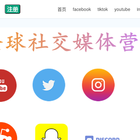
注册
首页
facebook
tiktok
youtube
i