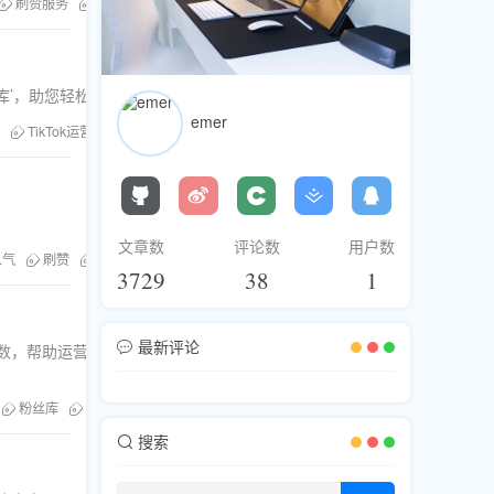
刷赞服务
粉丝库
刷粉服务
库’，助您轻松应对挑战。
emer
TikTok运营技巧
粉丝库
刷粉服务
文章数
评论数
用户数
人气
刷赞
TG社群
刷评论
粉丝库
3729
38
1
最新评论
人数，帮助运营者突破
粉丝库
刷粉服务
搜索