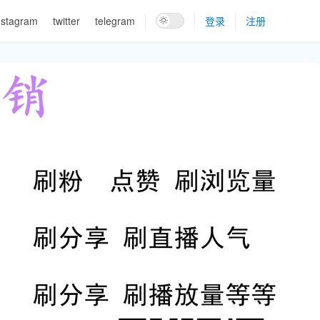
nstagram
twitter
telegram
登录
注册