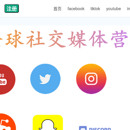
注册
首页
facebook
tiktok
youtube
i