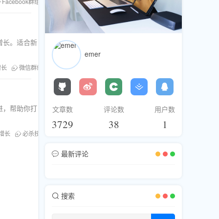
Facebook群组
粉丝库
刷粉服务
增长。适合新
emer
增长
微信群组
进，帮助你打
文章数
评论数
用户数
3729
38
1
增长
必杀技
最新评论
搜索