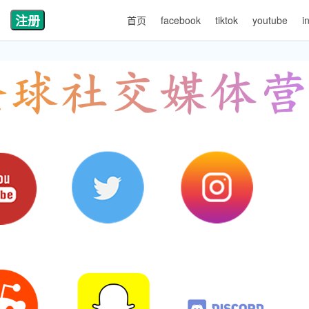
注册
首页
facebook
tiktok
youtube
i