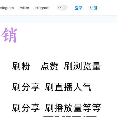
nstagram
twitter
telegram
登录
注册