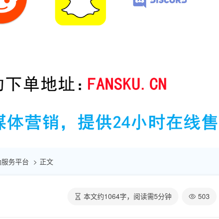
赞自助服务平台
正文
本文约
1064
字，阅读需
5
分钟
503