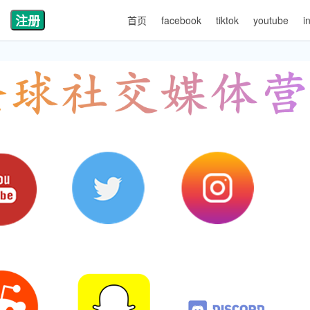
注册
首页
facebook
tiktok
youtube
i