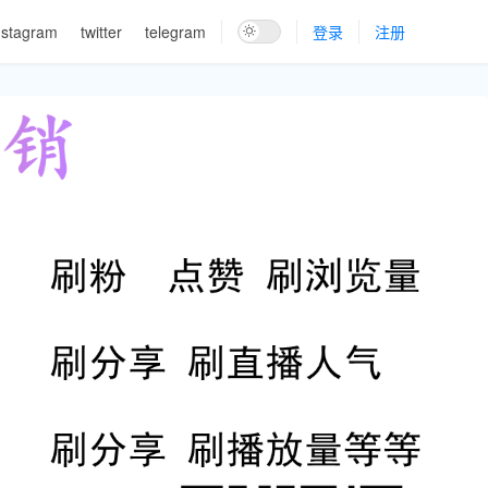
nstagram
twitter
telegram
登录
注册