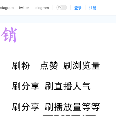
nstagram
twitter
telegram
登录
注册