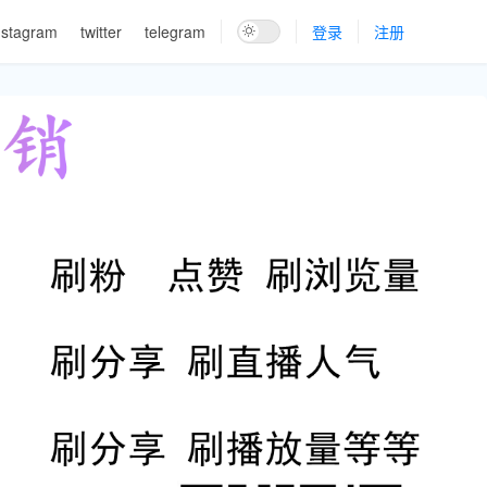
nstagram
twitter
telegram
登录
注册