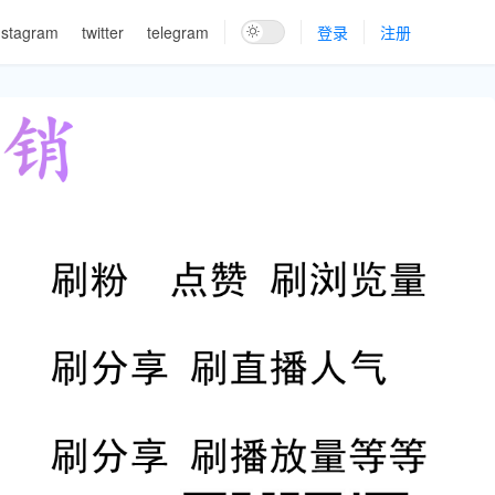
nstagram
twitter
telegram
登录
注册