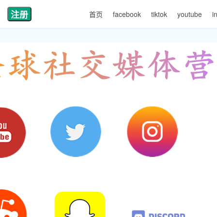
注册
首页
facebook
tiktok
youtube
i