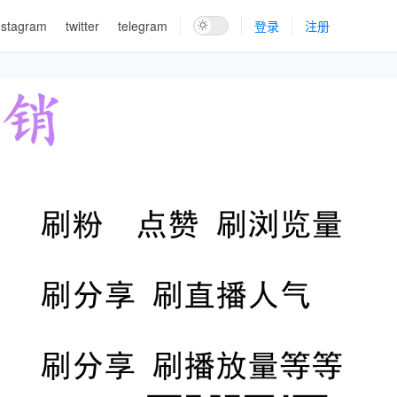
nstagram
twitter
telegram
登录
注册