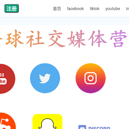
注册
首页
facebook
tiktok
youtube
i