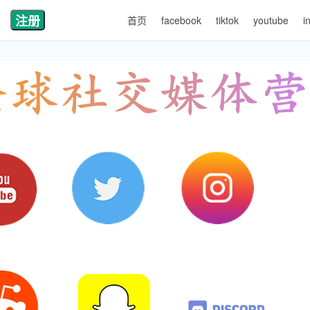
注册
首页
facebook
tiktok
youtube
i