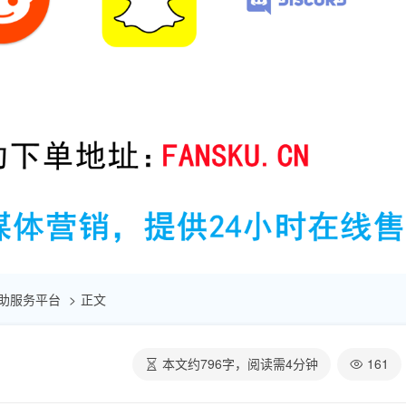
点赞自助服务平台
正文
本文约
796
字，阅读需
4
分钟
161