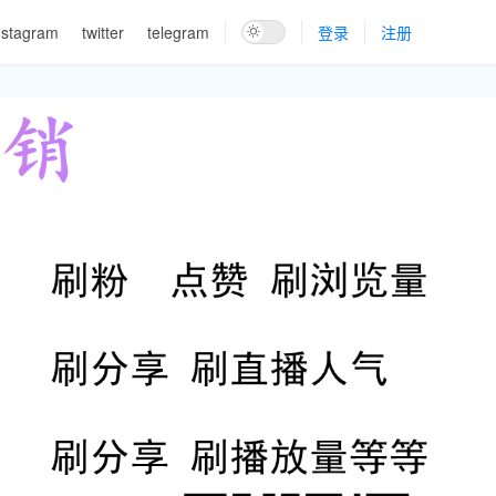
nstagram
twitter
telegram
登录
注册