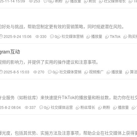
25-11-14 15:09
253
0
刷粉
播放量
刷赞
社交媒体增长
T
放量的好处与挑战，帮助您制定更有效的营销策略，同时规避潜在风险。
2025-9-24 15:06
330
0
社交媒体营销
播放量
TikTok
购买
ram互动
k视频的影响力，并提供了实用的操作建议和注意事项。
2025-8-5 15:03
270
0
社交媒体营销
视频推广
播放量
算
业服务（如粉丝库）来快速提升TikTok的播放量和粉丝数，助力你在社
25-8-2 08:04
337
0
社交媒体运营
粉丝增长
刷粉
播放量
品牌曝光度，包括其优势、实施方法及注意事项，帮助企业在社交媒体上获得