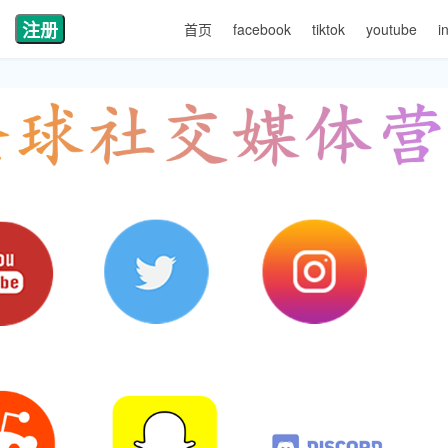
注册
首页
facebook
tiktok
youtube
i