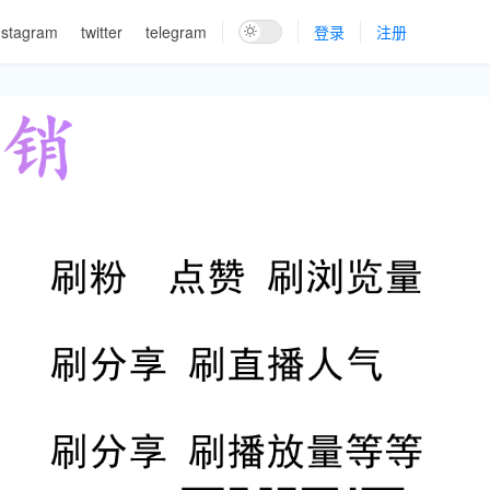
nstagram
twitter
telegram
登录
注册