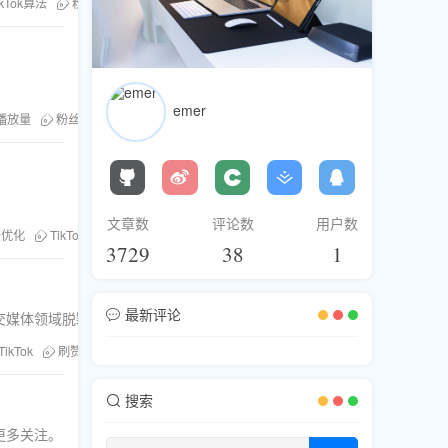
ikTok算法
粉丝库
快速曝光
emer
播放量
粉丝库
内容推广
文章数
评论数
用户数
法优化
TikTok
3729
38
1
最新评论
交媒体领域脱颖而出。
TikTok
刷赞
刷评论
粉丝库
搜索
更多关注。