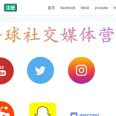
注册
首页
facebook
tiktok
youtube
i