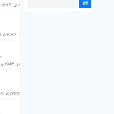
搜索
刷浏览
Instagram优化
销
刷评论
粉丝库
内容营销攻略
人。
粉丝库
刷粉服务
论量
短视频热度提升