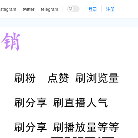
nstagram
twitter
telegram
登录
注册