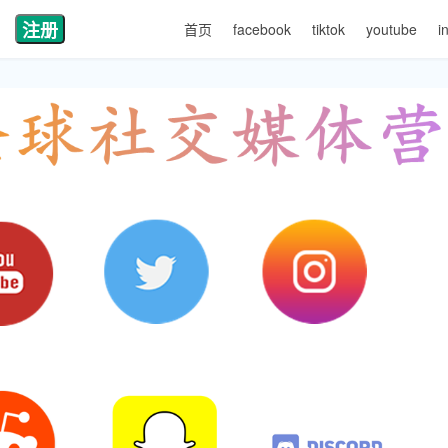
注册
首页
facebook
tiktok
youtube
i