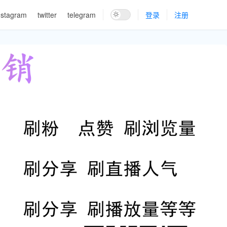
nstagram
twitter
telegram
登录
注册