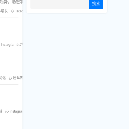
及未来趋势，助您掌握社交媒体增长策略。
搜索
体增长
TikTok推广
Facebook广告投放
粉丝库
刷浏览
Instagram运营
粉丝库
优化
粉丝库
安全服务
赞
Instagram运营
粉丝库