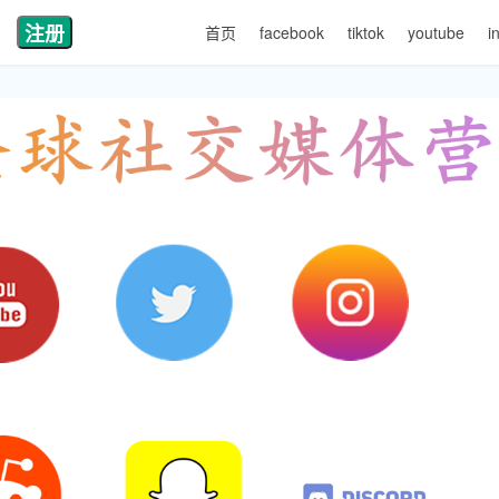
注册
首页
facebook
tiktok
youtube
i