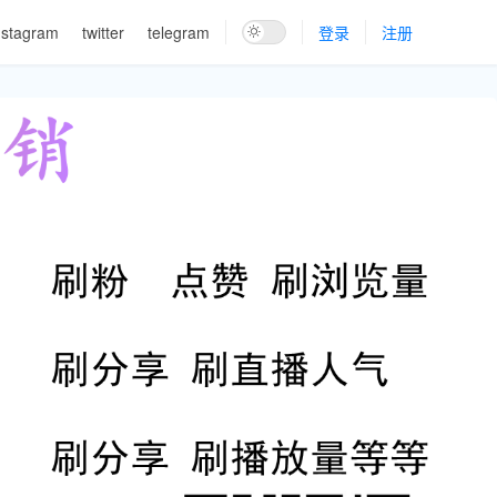
nstagram
twitter
telegram
登录
注册