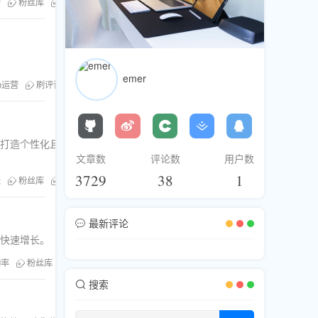
营
粉丝库
提升用户参与度
emer
am运营
刷评论
粉丝库
刷浏览
刷直播人气
您打造个性化且高效的
文章数
评论数
用户数
3729
38
1
长
粉丝库
刷粉服务
最新评论
号快速增长。
动率
粉丝库
刷粉服务
搜索