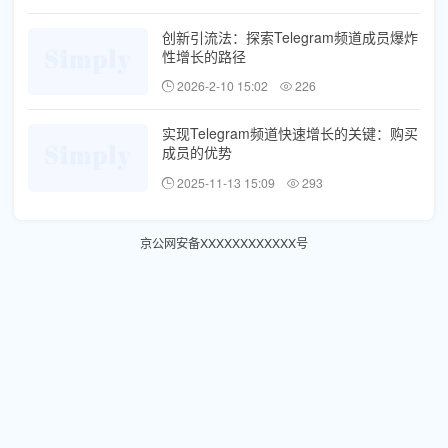
创新引流法：探索Telegram频道成员爆炸
性增长的路径
2026-2-10 15:02
226
实现Telegram频道快速增长的关键：购买
成员的优势
2025-11-13 15:09
293
京公网安备XXXXXXXXXXXX号