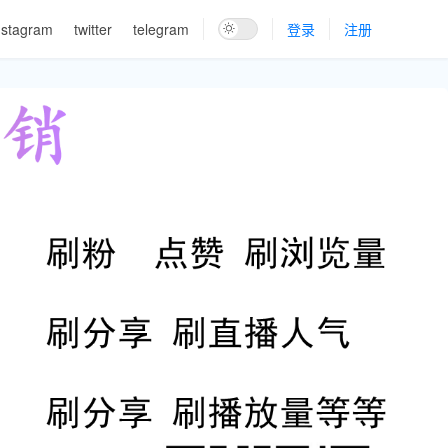
nstagram
twitter
telegram
登录
注册