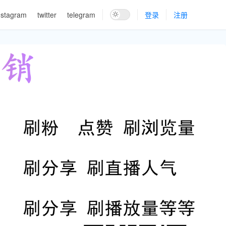
nstagram
twitter
telegram
登录
注册