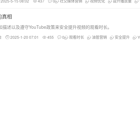
2025-5-15 08:02
437
0
社交媒体营销
视频优化
提升播放量
的真相
描述以及遵守YouTube政策来安全提升视频的观看时长。
台
2025-1-20 07:01
455
0
观看时长
油管营销
安全提升
Y