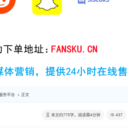
自助服务平台
正文
本文约
775
字，阅读需
4
分钟
437