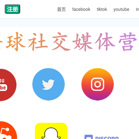
注册
首页
facebook
tiktok
youtube
i