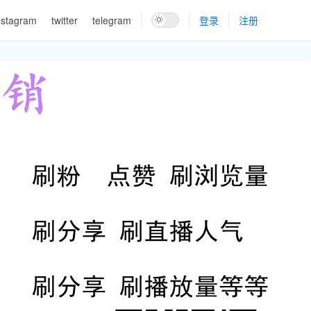
nstagram
twitter
telegram
登录
注册