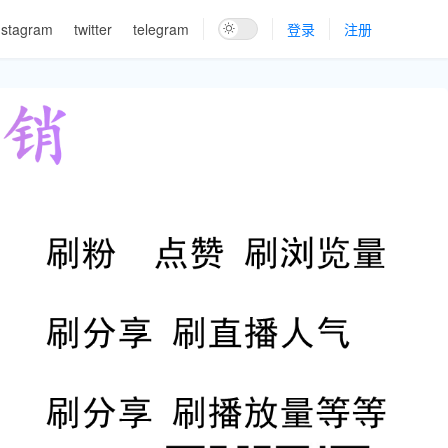
nstagram
twitter
telegram
登录
注册