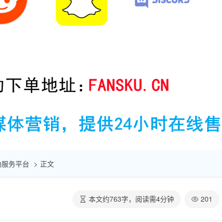
赞自助服务平台
正文
本文约
763
字，阅读需
4
分钟
201