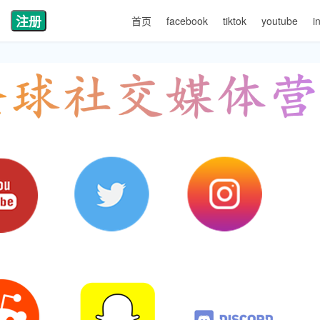
注册
首页
facebook
tiktok
youtube
i