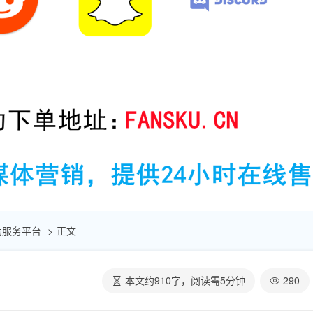
赞自助服务平台
正文
本文约
910
字，阅读需
5
分钟
290