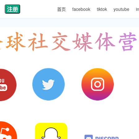
注册
首页
facebook
tiktok
youtube
i