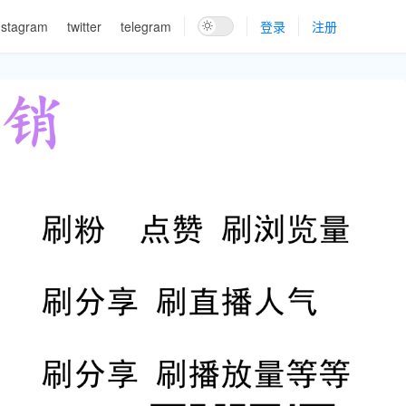
nstagram
twitter
telegram
登录
注册