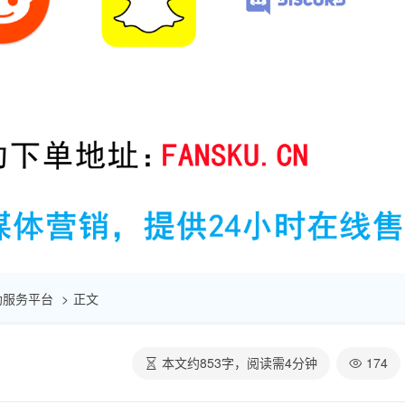
赞自助服务平台
正文
本文约
853
字，阅读需
4
分钟
174