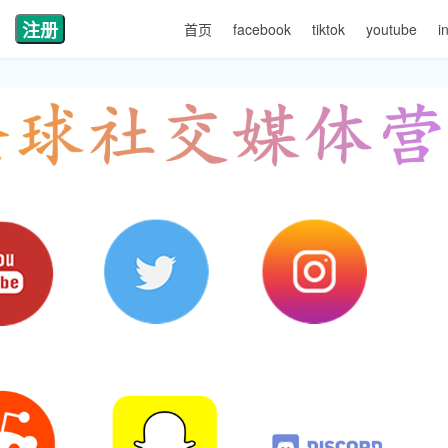
注册
首页
facebook
tiktok
youtube
i