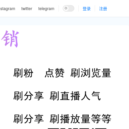
nstagram
twitter
telegram
登录
注册