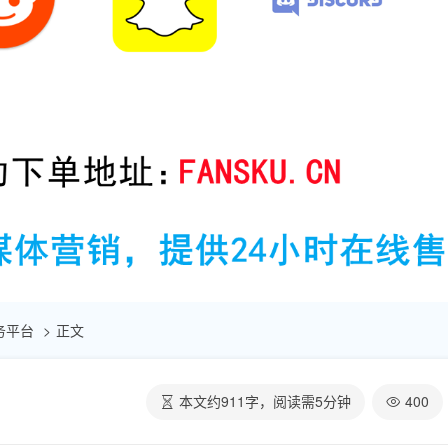
助服务平台
正文
本文约
911
字，阅读需
5
分钟
400