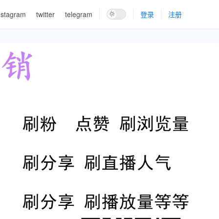
nstagram
twitter
telegram
登录
注册