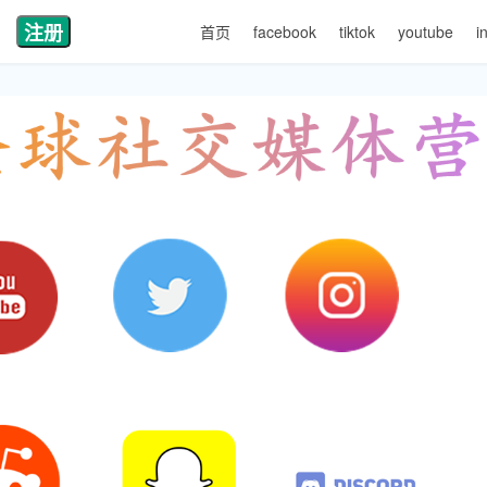
注册
首页
facebook
tiktok
youtube
i