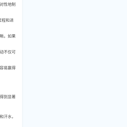
对性地制
过程和进
晰。如果
动不仅可
容易赢得
得到显著
和汗水，