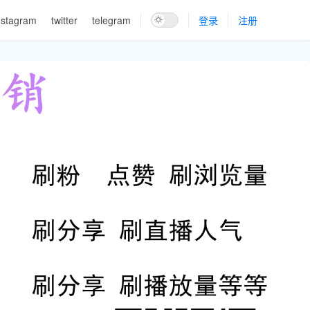
nstagram
twitter
telegram
登录
注册