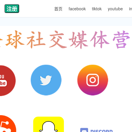
注册
首页
facebook
tiktok
youtube
i