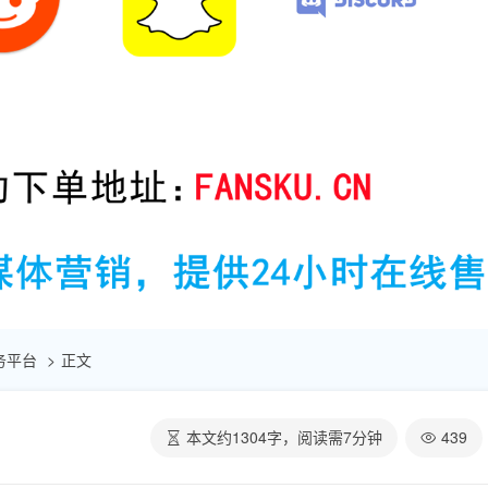
助服务平台
正文
本文约
1304
字，阅读需
7
分钟
439