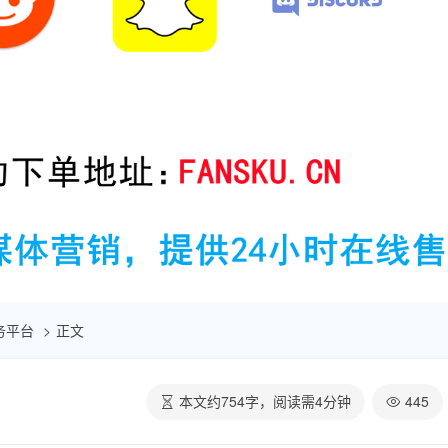
助服务平台
正文
本文约
754
字，阅读需
4
分钟
445