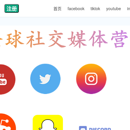
注册
首页
facebook
tiktok
youtube
i