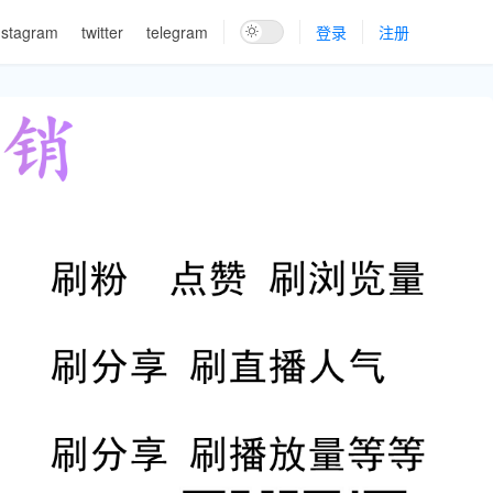
nstagram
twitter
telegram
登录
注册