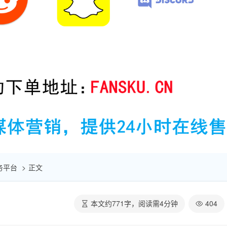
助服务平台
正文
本文约
771
字，阅读需
4
分钟
404