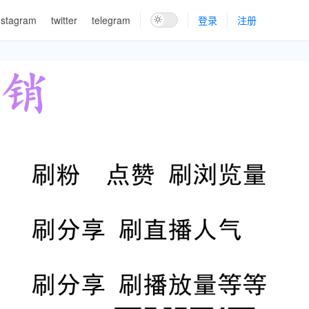
nstagram
twitter
telegram
登录
注册