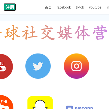
注册
首页
facebook
tiktok
youtube
i