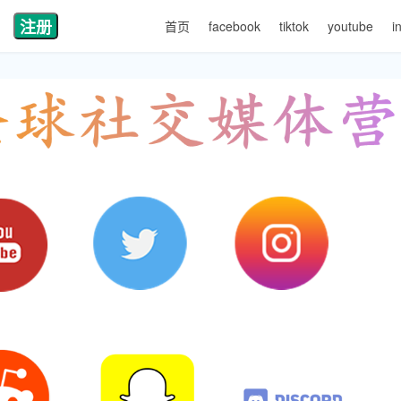
注册
首页
facebook
tiktok
youtube
i