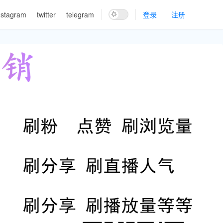
nstagram
twitter
telegram
登录
注册