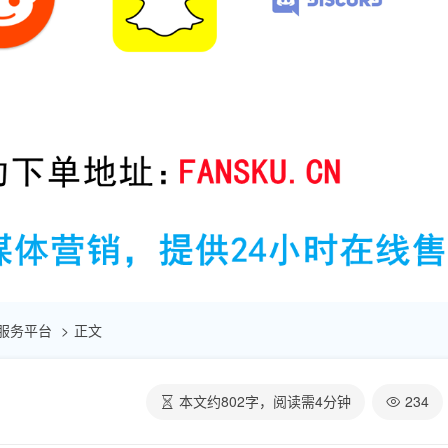
自助服务平台
正文
本文约
802
字，阅读需
4
分钟
234