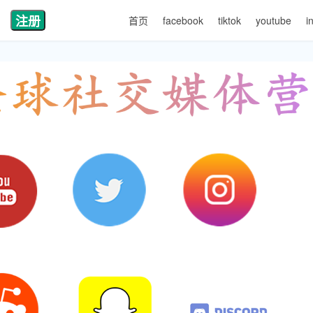
注册
首页
facebook
tiktok
youtube
i