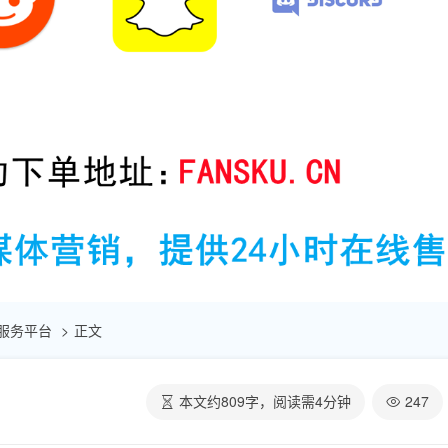
自助服务平台
正文
本文约
809
字，阅读需
4
分钟
247