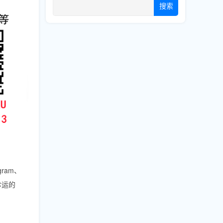
搜索
ram、
幸运的