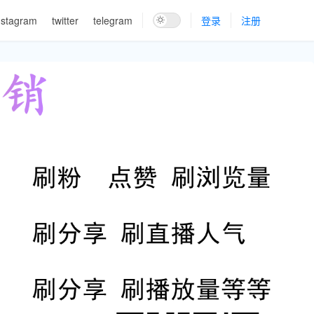
nstagram
twitter
telegram
登录
注册