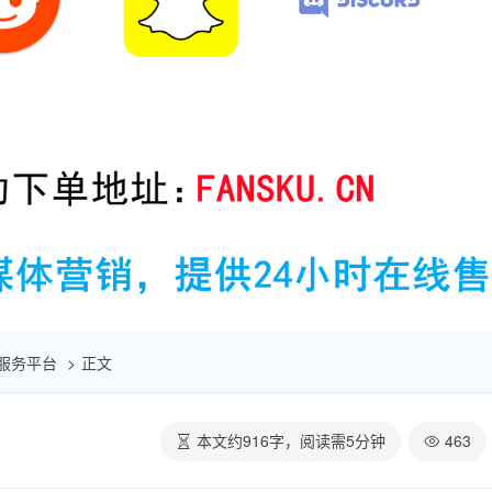
自助服务平台
正文
本文约
916
字，阅读需
5
分钟
463