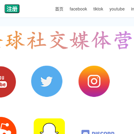
注册
首页
facebook
tiktok
youtube
i