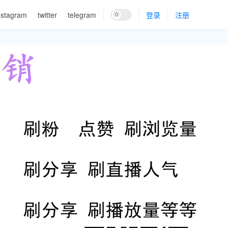
nstagram
twitter
telegram
登录
注册