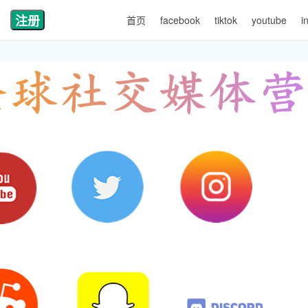
注册
首页
facebook
tiktok
youtube
i