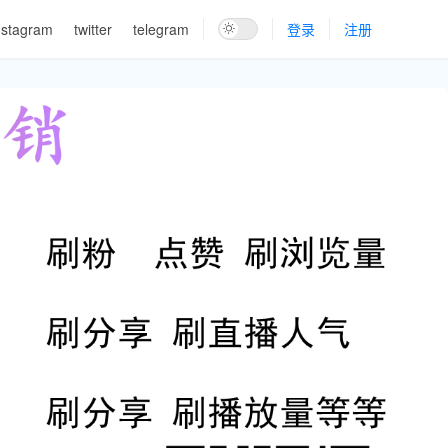
nstagram
twitter
telegram
登录
注册