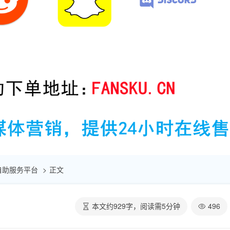
点赞自助服务平台
正文
本文约
929
字，阅读需
5
分钟
496