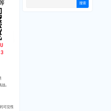
搜索
是
挑战。
的可见性