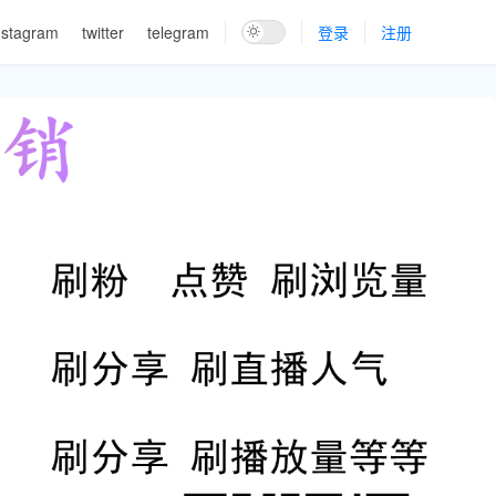
nstagram
twitter
telegram
登录
注册