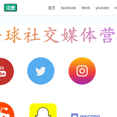
注册
首页
facebook
tiktok
youtube
i