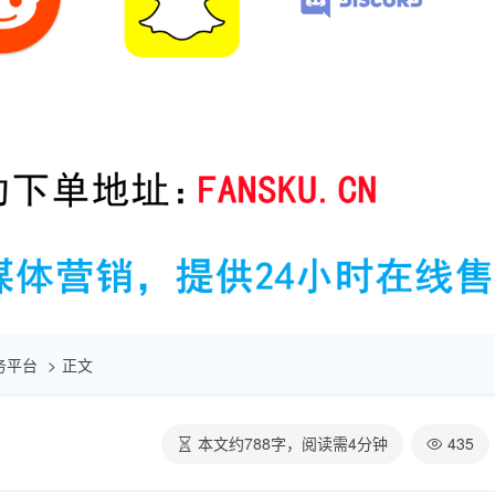
助服务平台
正文
本文约
788
字，阅读需
4
分钟
435