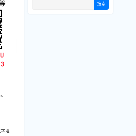
搜索
e、
数字堆