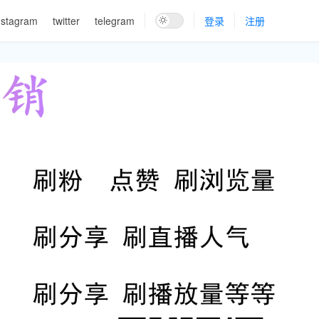
nstagram
twitter
telegram
登录
注册