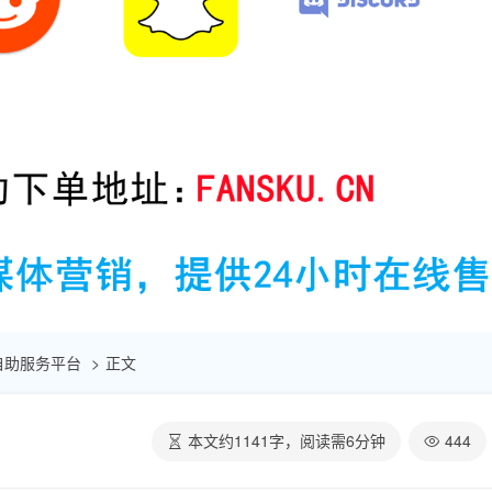
点赞自助服务平台
正文
本文约
1141
字，阅读需
6
分钟
444