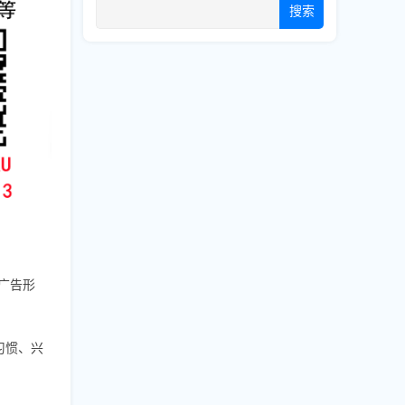
搜索
广告形
习惯、兴