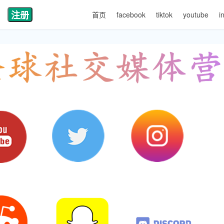
注册
首页
facebook
tiktok
youtube
i